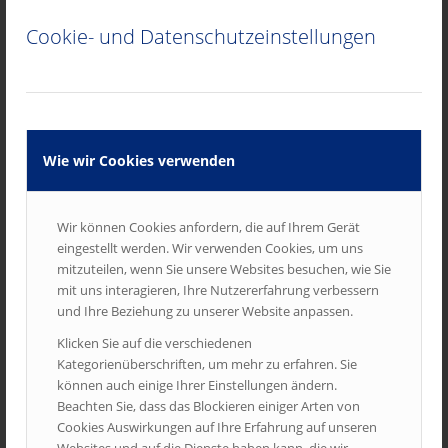
Wir haben wieder eine Reihe neuer Materialien für unsere
Cookie- und Datenschutzeinstellungen
Partner aufbereitet. Gerne senden wir Ihnen Muster und
Beispiele zu.
/
13. APRIL 2026
VON
WEBMASTER
Wie wir Cookies verwenden
NEUJAHR 2026
Wir können Cookies anfordern, die auf Ihrem Gerät
FRONTPAGE ARTICLE
,
IMAGES
,
NEWS
,
UNCATEGORIZED
eingestellt werden. Wir verwenden Cookies, um uns
mitzuteilen, wenn Sie unsere Websites besuchen, wie Sie
Wir danken Ihnen herzlich für die gute Zusammenarbeit im
mit uns interagieren, Ihre Nutzererfahrung verbessern
vergangenen Jahr und wünschen Ihnen Gesundheit, Glück und
und Ihre Beziehung zu unserer Website anpassen.
viel Erfolg für 2026. Wir freuen uns auf weitere gemeinsame
Klicken Sie auf die verschiedenen
Projekte!
Kategorienüberschriften, um mehr zu erfahren. Sie
können auch einige Ihrer Einstellungen ändern.
/
2. JANUAR 2026
VON
WEBMASTER
Beachten Sie, dass das Blockieren einiger Arten von
Cookies Auswirkungen auf Ihre Erfahrung auf unseren