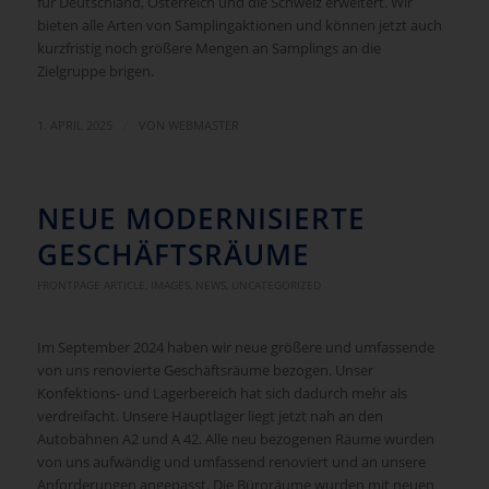
für Deutschland, Österreich und die Schweiz erweitert. Wir
bieten alle Arten von Samplingaktionen und können jetzt auch
kurzfristig noch größere Mengen an Samplings an die
Zielgruppe brigen.
/
1. APRIL 2025
VON
WEBMASTER
NEUE MODERNISIERTE
GESCHÄFTSRÄUME
FRONTPAGE ARTICLE
,
IMAGES
,
NEWS
,
UNCATEGORIZED
Im September 2024 haben wir neue größere und umfassende
von uns renovierte Geschäftsräume bezogen. Unser
Konfektions- und Lagerbereich hat sich dadurch mehr als
verdreifacht. Unsere Hauptlager liegt jetzt nah an den
Autobahnen A2 und A 42. Alle neu bezogenen Räume wurden
von uns aufwändig und umfassend renoviert und an unsere
Anforderungen angepasst. Die Büroräume wurden mit neuen