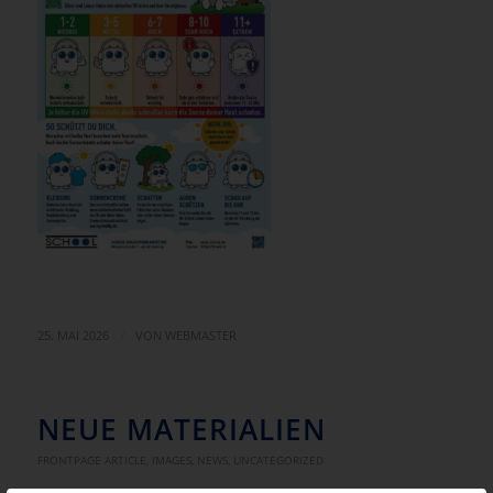
/
25. MAI 2026
VON
WEBMASTER
NEUE MATERIALIEN
FRONTPAGE ARTICLE
,
IMAGES
,
NEWS
,
UNCATEGORIZED