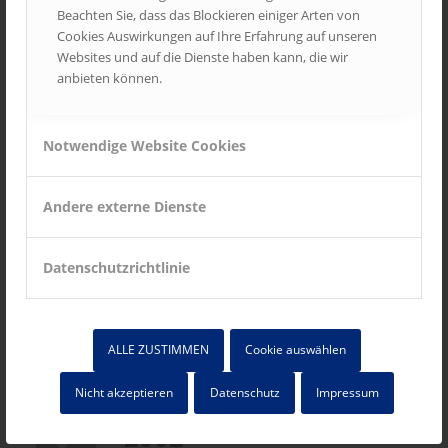
Beachten Sie, dass das Blockieren einiger Arten von
Erstes Plakatdisplays mit
Cookies Auswirkungen auf Ihre Erfahrung auf unseren
Schulverträgen
Websites und auf die Dienste haben kann, die wir
anbieten können.
Notwendige Website Cookies
1999
Erste Gratisschulhefte mit
Andere externe Dienste
Umschlagwerbung
Datenschutzrichtlinie
Vermarktungsagentur mit Namen
spread blue
ALLE ZUSTIMMEN
Cookie auswählen
Nicht akzeptieren
Datenschutz
Impressum
2002