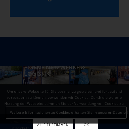
EIGENE NETZWERKE &
LOGISTIK
Um unsere Webseite für Sie optimal zu gestalten und fortlaufend
verbessern zu können, verwenden wir Cookies. Durch die weitere
Nutzung der Webseite stimmen Sie der Verwendung von Cookies zu.
Weitere Informationen zu Cookies erhalten Sie in unserer Datensc
© 2026 spread blue educationmarketing gmbh
ALLE ZUSTIMMEN
OK
Datenschutz
Impressum