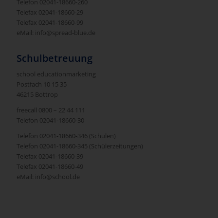
Telefon 02041-18660-260
Telefax 02041-18660-29
Telefax 02041-18660-99
eMail: info@spread-blue.de
Schulbetreuung
school educationmarketing
Postfach 10 15 35
46215 Bottrop
freecall 0800 – 22 44 111
Telefon 02041-18660-30
Telefon 02041-18660-346 (Schulen)
Telefon 02041-18660-345 (Schülerzeitungen)
Telefax 02041-18660-39
Telefax 02041-18660-49
eMail: info@school.de