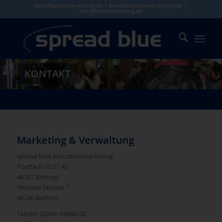
berufsschulmarketing.de | berufsschulmarketing.com |
berufsschulwerbung.de
KONTAKT
Marketing & Verwaltung
spread blue educationmarketing
Postfach 10 07 40
46207 Bottrop
Weuster Strasse 7
46240 Bottrop
Telefon 02041-18660-20